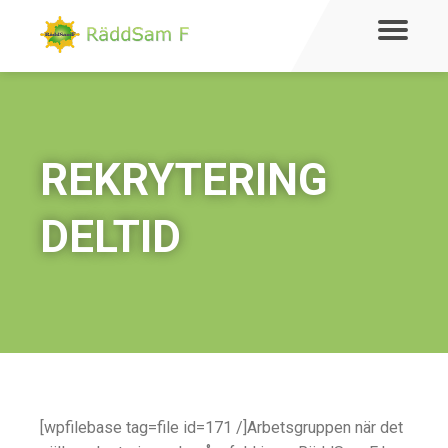
REKRYTERING
DELTID
[wpfilebase tag=file id=171 /]Arbetsgruppen när det