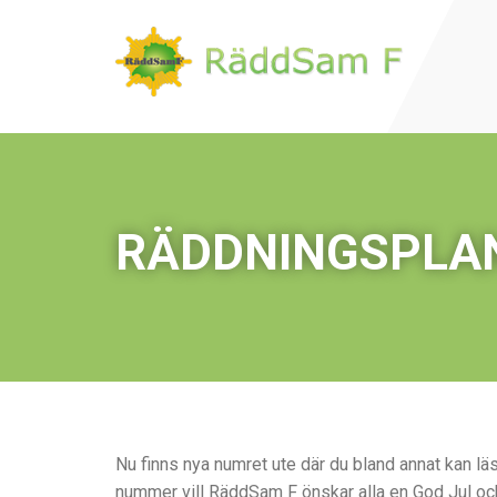
RÄDDNINGSPLAN
Nu finns nya numret ute där du bland annat kan l
nummer vill RäddSam F önskar alla en God Jul oc