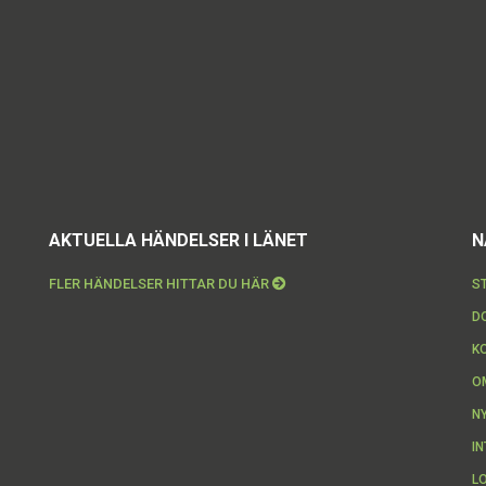
AKTUELLA HÄNDELSER I LÄNET
N
FLER HÄNDELSER HITTAR DU HÄR
S
D
K
O
N
I
L