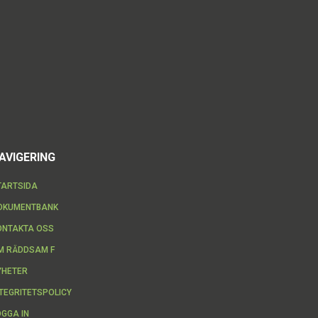
AVIGERING
TARTSIDA
OKUMENTBANK
ONTAKTA OSS
M RÄDDSAM F
YHETER
NTEGRITETSPOLICY
OGGA IN