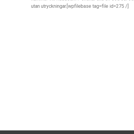
utan utryckningar.[wpfilebase tag=file id=275 /]